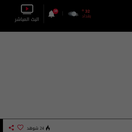
o
32
38
بغداد
البث المباشر
بالصورة
بالصوت
24 شوهد