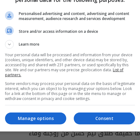
مفاجأة تخص انفصال نادين نجيم عن خطيبها
Personalised advertising and content, advertising and content
15:58 | 2024-10-19
measurement, audience research and services development
Store and/or access information on a device
Learn more
Your personal data will be processed and information from your device
(cookies, unique identifiers, and other device data) may be stored by,
accessed by and shared with 231 partners, or used specifically by this
site. We and our partners may use precise geolocation data.
List of
partners.
Some vendors may process your personal data on the basis of legitimate
interest, which you can object to by managing your options below. Look
for a link at the bottom of this page or in the site menu to manage or
withdraw consent in privacy and cookie settings.
Manage options
Consent
ما حقيقة طلاق تيم حسن من زوجته وفاء