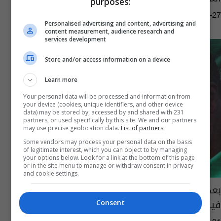
purposes:
09:56 | 2020-11-27
Personalised advertising and content, advertising and
content measurement, audience research and
services development
Store and/or access information on a device
Learn more
Your personal data will be processed and information from
your device (cookies, unique identifiers, and other device
data) may be stored by, accessed by and shared with 231
partners, or used specifically by this site. We and our partners
may use precise geolocation data.
List of partners.
Some vendors may process your personal data on the basis
of legitimate interest, which you can object to by managing
your options below. Look for a link at the bottom of this page
or in the site menu to manage or withdraw consent in privacy
and cookie settings.
بعد أنباء عن مقتله في سوريا.. طهران تنشر
فيديو للقائد الحالي لفيلق القدس
Consent