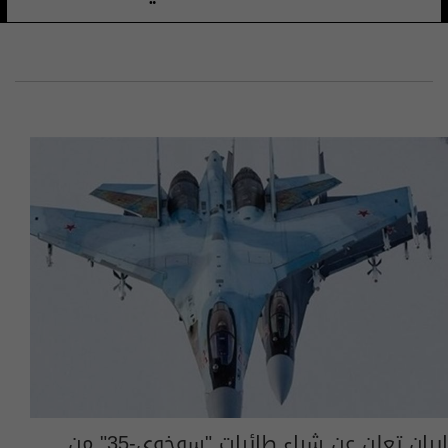
إيران تعلن عن شراء طائرات "سوخوي-35" من