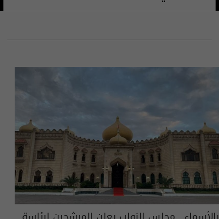
بالأسماء.. مجلس النواب يعلن المرشحين لرئاسة