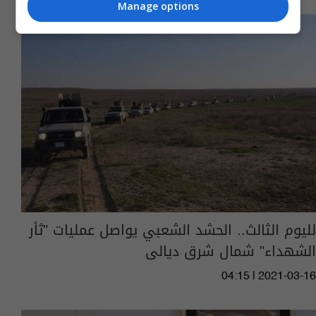
Manage options
لليوم الثالث.. الحشد الشعبي يواصل عمليات "ثأر
الشهداء" شمال شرق ديالى
04:15 | 2021-03-16