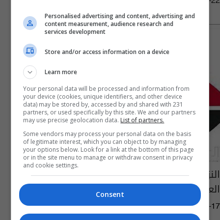
11:24 | 2022-02-22
Personalised advertising and content, advertising and
content measurement, audience research and
services development
Store and/or access information on a device
Learn more
Your personal data will be processed and information from
your device (cookies, unique identifiers, and other device
data) may be stored by, accessed by and shared with 231
partners, or used specifically by this site. We and our partners
may use precise geolocation data.
List of partners.
Some vendors may process your personal data on the basis
of legitimate interest, which you can object to by managing
your options below. Look for a link at the bottom of this page
or in the site menu to manage or withdraw consent in privacy
and cookie settings.
النزاهة الاتحادية تناقش آليات منح الشهادات
العليا في ميدان مكافحة الفساد
Consent
03:59 | 2021-10-17