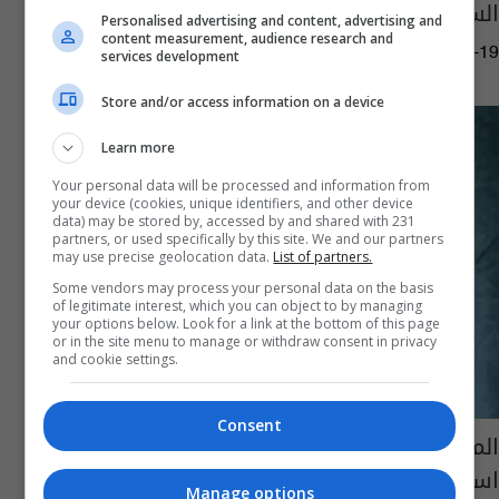
السومرية اثناء تغطيتهم تظاهرة ذوي المهن
Personalised advertising and content, advertising and
content measurement, audience research and
07:22 | 2024-08-19
services development
Store and/or access information on a device
Learn more
Your personal data will be processed and information from
your device (cookies, unique identifiers, and other device
data) may be stored by, accessed by and shared with 231
partners, or used specifically by this site. We and our partners
may use precise geolocation data.
List of partners.
Some vendors may process your personal data on the basis
of legitimate interest, which you can object to by managing
your options below. Look for a link at the bottom of this page
or in the site menu to manage or withdraw consent in privacy
and cookie settings.
Consent
المالية النيابية: الفيدرالي الأمريكي يعرقل
استقرار سعر صرف الدولار
Manage options