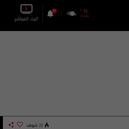
o
32
57
بغداد
البث المباشر
بالصورة
بالصوت
22 شوهد