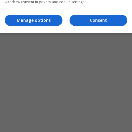
withdraw consent in privacy and cookie settings.
Manage options
Consent