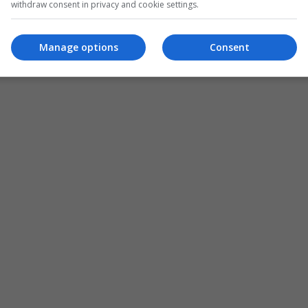
withdraw consent in privacy and cookie settings.
Manage options
Consent