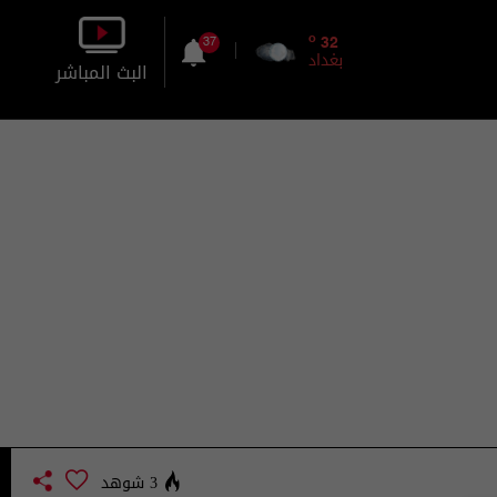
o
32
37
بغداد
البث المباشر
بالصورة
بالصوت
3 شوهد