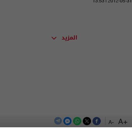
13:53 | 2012-05-31
المزيد
+A
-A