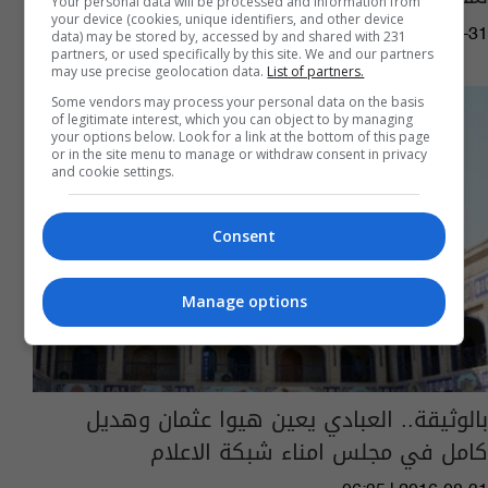
Your personal data will be processed and information from
your device (cookies, unique identifiers, and other device
10:39 | 2016-08-31
data) may be stored by, accessed by and shared with 231
partners, or used specifically by this site. We and our partners
may use precise geolocation data.
List of partners.
Some vendors may process your personal data on the basis
of legitimate interest, which you can object to by managing
your options below. Look for a link at the bottom of this page
or in the site menu to manage or withdraw consent in privacy
and cookie settings.
Consent
Manage options
بالوثيقة.. العبادي يعين هيوا عثمان وهديل
كامل في مجلس امناء شبكة الاعلام