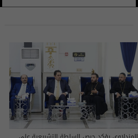
المندلاوي يؤكد حرص السلطة التشريعية على