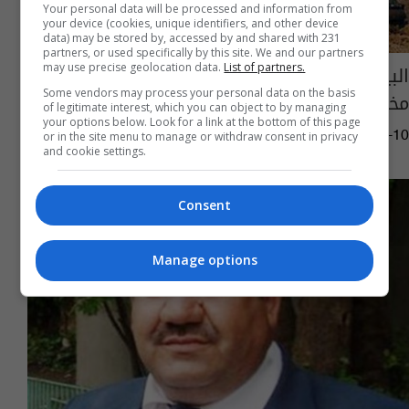
Your personal data will be processed and information from
your device (cookies, unique identifiers, and other device
data) may be stored by, accessed by and shared with 231
partners, or used specifically by this site. We and our partners
البيشمركة تعلن قتل 16 مسلحا من "داعش" كانوا
may use precise geolocation data.
List of partners.
Some vendors may process your personal data on the basis
مختبئين داخل بعشيقة
of legitimate interest, which you can object to by managing
your options below. Look for a link at the bottom of this page
or in the site menu to manage or withdraw consent in privacy
03:12 | 2016-11-10
and cookie settings.
Consent
Manage options