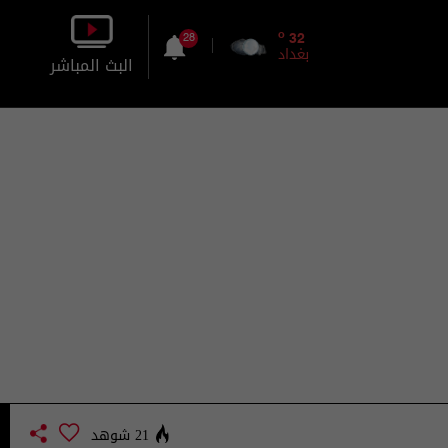
o
32
28
بغداد
البث المباشر
بالصورة
بالصوت
21 شوهد