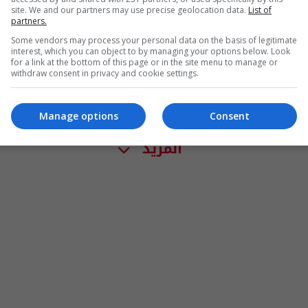
site. We and our partners may use precise geolocation data.
List of
partners.
Some vendors may process your personal data on the basis of legitimate
interest, which you can object to by managing your options below. Look
for a link at the bottom of this page or in the site menu to manage or
withdraw consent in privacy and cookie settings.
Manage options
Consent
المزيد