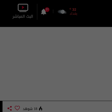
o
32
31
بغداد
البث المباشر
بالصورة
بالصوت
18 شوهد