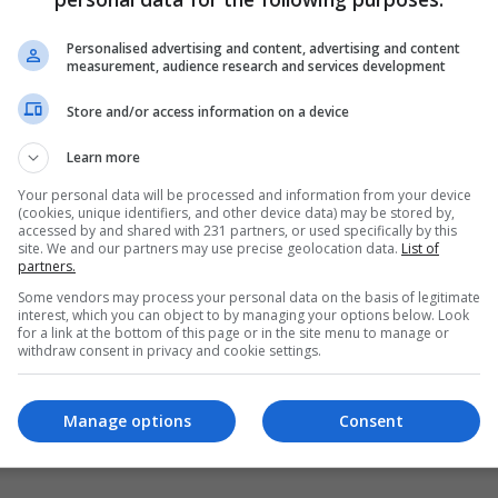
بالفيديو: الكهرباء في العراق مشكلة ازلية لا
حلول لها... وهدر مالي فاق التوقعات!
Personalised advertising and content, advertising and content
measurement, audience research and services development
05:30 | 2021-06-04
Store and/or access information on a device
Learn more
Your personal data will be processed and information from your device
(cookies, unique identifiers, and other device data) may be stored by,
accessed by and shared with 231 partners, or used specifically by this
site. We and our partners may use precise geolocation data.
List of
partners.
Some vendors may process your personal data on the basis of legitimate
interest, which you can object to by managing your options below. Look
for a link at the bottom of this page or in the site menu to manage or
withdraw consent in privacy and cookie settings.
Manage options
Consent