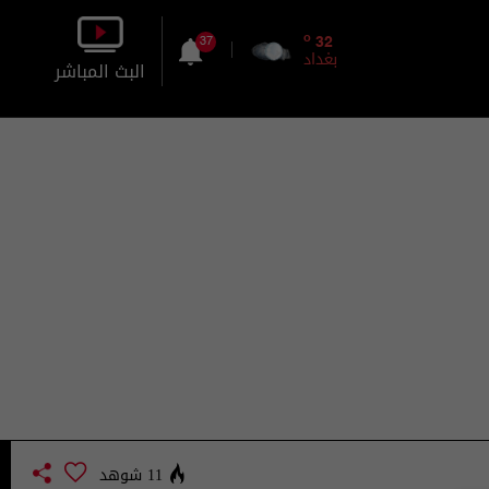
o
32
37
بغداد
البث المباشر
بالصورة
بالصوت
11 شوهد