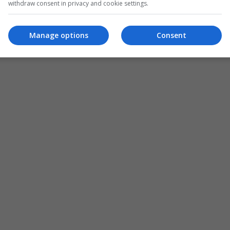
withdraw consent in privacy and cookie settings.
Manage options
Consent