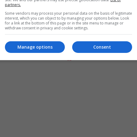
partners.
Some vendors may process your personal data on the basis of legitimate
interest, which you can object to by managing your options below. Look
for a link at the bottom of this page or in the site menu to manage or
withdraw consent in privacy and cookie settings.
Manage options
Consent
المزيد