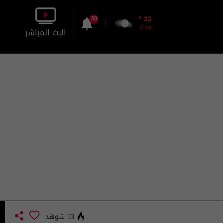
o
32
58
بغداد
البث المباشر
بالصورة
بالصوت
13 شوهد