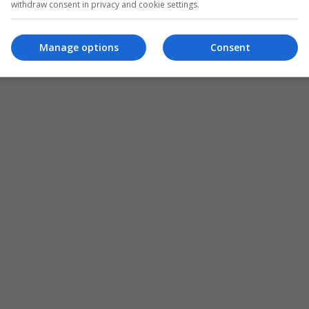
withdraw consent in privacy and cookie settings.
Manage options
Consent