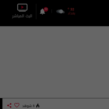
o
32
50
بغداد
البث المباشر
بالصورة
بالصوت
8 شوهد