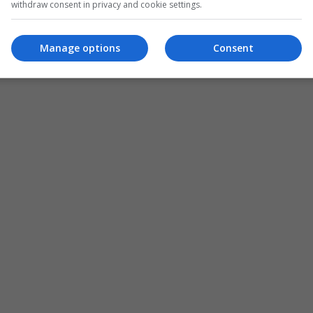
withdraw consent in privacy and cookie settings.
Manage options
Consent