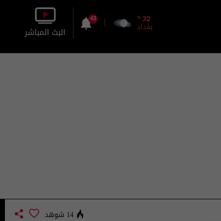
o
32
43
بغداد
البث المباشر
بالصورة
بالصوت
14 شوهد