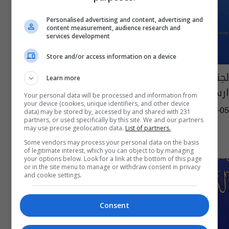
Personalised advertising and content, advertising and
content measurement, audience research and
services development
Store and/or access information on a device
لجنة نيابية تدعو الكاظمي لاعادة فتح ملفات
Learn more
ارسلت الى هيئة النزاهة
Your personal data will be processed and information from
your device (cookies, unique identifiers, and other device
08:09 | 2020-09-05
data) may be stored by, accessed by and shared with 231
partners, or used specifically by this site. We and our partners
may use precise geolocation data.
List of partners.
Some vendors may process your personal data on the basis
of legitimate interest, which you can object to by managing
your options below. Look for a link at the bottom of this page
or in the site menu to manage or withdraw consent in privacy
and cookie settings.
Consent