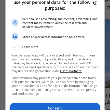
use your personal data for the following
purposes:
04:16 | 2019-10-22
Personalised advertising and content, advertising and
content measurement, audience research and
services development
Store and/or access information on a device
Learn more
Your personal data will be processed and information from
your device (cookies, unique identifiers, and other device
data) may be stored by, accessed by and shared with 231
partners, or used specifically by this site. We and our partners
may use precise geolocation data.
List of partners.
Some vendors may process your personal data on the basis
of legitimate interest, which you can object to by managing
your options below. Look for a link at the bottom of this page
or in the site menu to manage or withdraw consent in privacy
وزير التعليم يوافق على ملء المقاعد الشاغرة
and cookie settings.
في الدراسات العليا
Consent