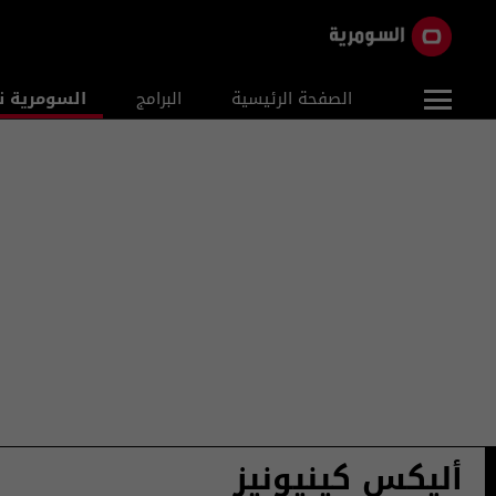
الصفحة الرئيسية
البرامج
السومرية ن
أليكس كينيونيز