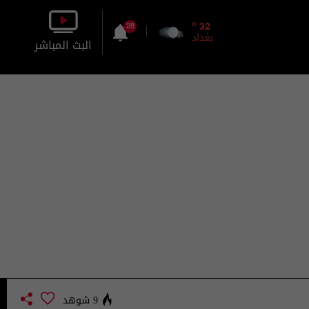
o
32
28
بغداد
البث المباشر
بالصورة
بالصوت
9 شوهد