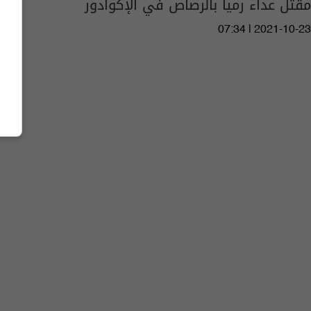
مقتل عداء رميا بالرصاص في الإكوادور
07:34 | 2021-10-23