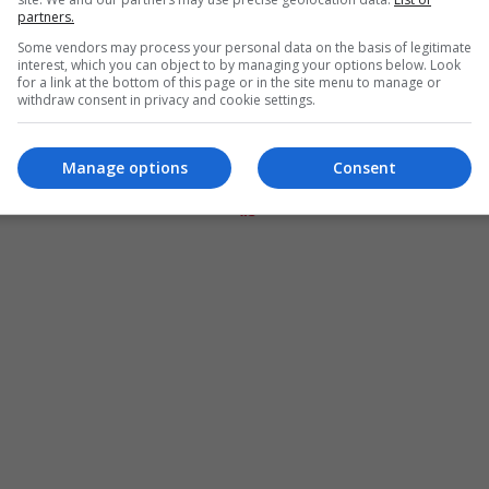
partners.
Some vendors may process your personal data on the basis of legitimate
interest, which you can object to by managing your options below. Look
for a link at the bottom of this page or in the site menu to manage or
withdraw consent in privacy and cookie settings.
Manage options
Consent
المزيد