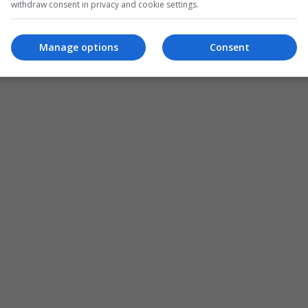
withdraw consent in privacy and cookie settings.
Manage options
Consent