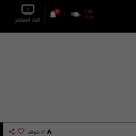
o
32
37
بغداد
البث المباشر
بالصورة
بالصوت
17 شوهد