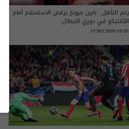
رغم التأهل.. بايرن ميونخ يرفض الاستسلام أمام
الأتلتيكو في دوري الابطال
17:50 | 2020-12-01