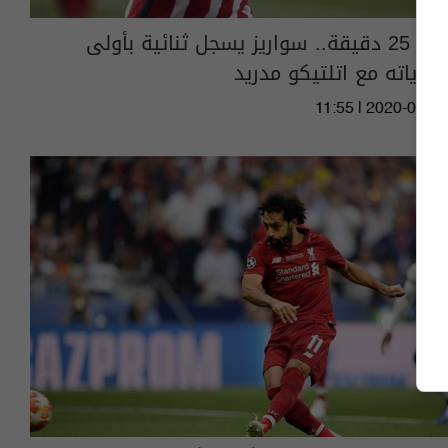
في 25 دقيقة.. سواريز يسجل ثنائية بأولى
مبارياته مع اتلتيكو مدريد
11:55 | 2020-09-27