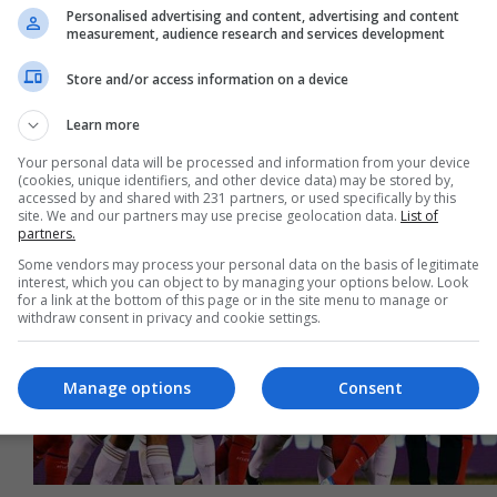
Personalised advertising and content, advertising and content
measurement, audience research and services development
من العراق إلى أوروبا.. تعرف على مواعيد مباريات
اليوم
Store and/or access information on a device
06:04 | 2020-12-01
Learn more
Your personal data will be processed and information from your device
(cookies, unique identifiers, and other device data) may be stored by,
accessed by and shared with 231 partners, or used specifically by this
site. We and our partners may use precise geolocation data.
List of
partners.
Some vendors may process your personal data on the basis of legitimate
interest, which you can object to by managing your options below. Look
for a link at the bottom of this page or in the site menu to manage or
withdraw consent in privacy and cookie settings.
Manage options
Consent