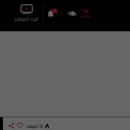
o
32
57
بغداد
البث المباشر
بالصورة
بالصوت
52 شوهد