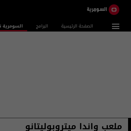
الصفحة الرئيسية
البرامج
السومرية ن
ملعب واندا ميتروبوليتانو