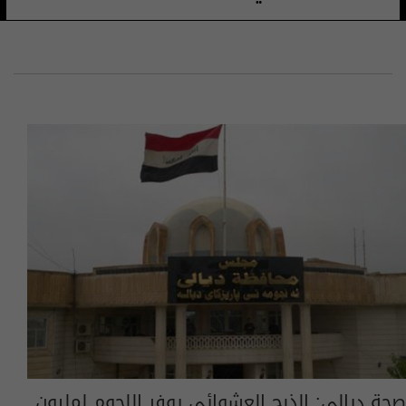
صحة ديالى: الذبح العشوائي يوفر اللحوم لمليون