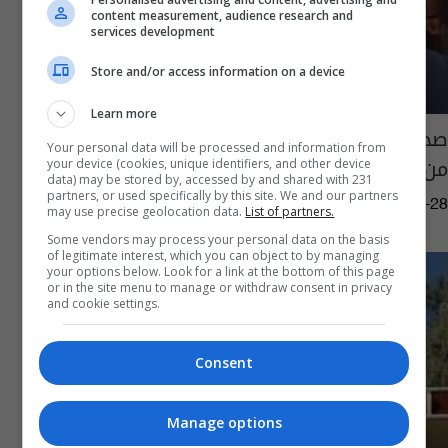
content measurement, audience research and
services development
Store and/or access information on a device
Learn more
صحة ديالى تطلق حملة لإغاثة أسر عائدة "قسراً"
Your personal data will be processed and information from
من كركوك
your device (cookies, unique identifiers, and other device
data) may be stored by, accessed by and shared with 231
partners, or used specifically by this site. We and our partners
07:45 | 2016-09-28
may use precise geolocation data.
List of partners.
Some vendors may process your personal data on the basis
of legitimate interest, which you can object to by managing
your options below. Look for a link at the bottom of this page
or in the site menu to manage or withdraw consent in privacy
and cookie settings.
Consent
Manage options