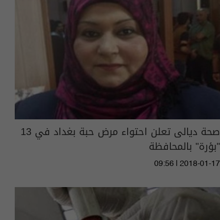
صحة ديالى تعلن احتواء مرض حبة بغداد في 13
"بؤرة" بالمحافظة
09:56 | 2018-01-17