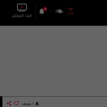
o
32
46
بغداد
البث المباشر
بالصورة
بالصوت
7 شوهد