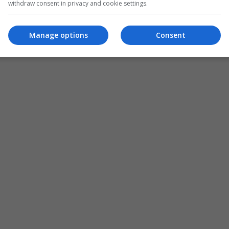
withdraw consent in privacy and cookie settings.
Manage options
Consent