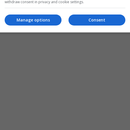
withdraw consent in privacy and cookie settings.
Manage options
Consent