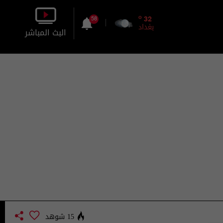
o
32
58
بغداد
البث المباشر
بالصورة
بالصوت
15 شوهد