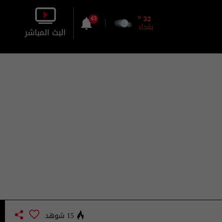
o
32
43
بغداد
البث المباشر
بالصورة
بالصوت
15 شوهد