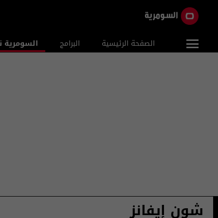
الصفحة الرئيسية
البرامج
السومرية ن
شون إيفانز