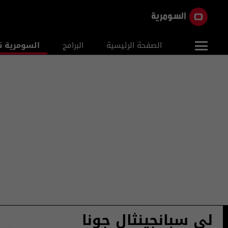
الصفحة الرئيسية
البرامج
السومرية ن
لي سبانجينثال جونا