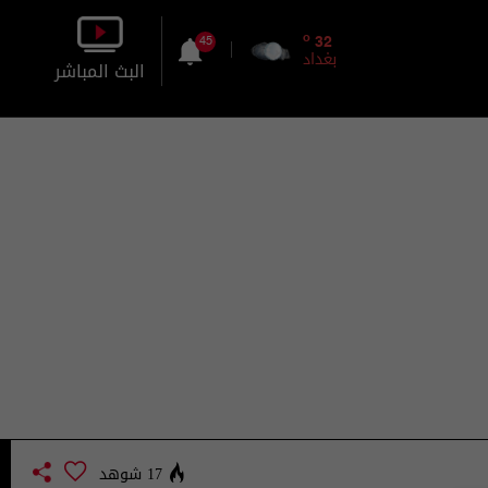
o
32
45
بغداد
البث المباشر
بالصورة
بالصوت
17 شوهد