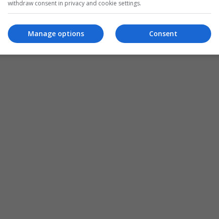
withdraw consent in privacy and cookie settings.
Manage options
Consent