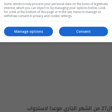
Some vendors may process your personal data on the basis of legitimate
04:51 | 2014-12-25
interest, which you can object to by managing your options below. Look
for a link at the bottom of this page or in the site menu to manage or
withdraw consent in privacy and cookie settings.
Manage options
Consent
ال27 من الشهر الجاري موعدا لاستجواب