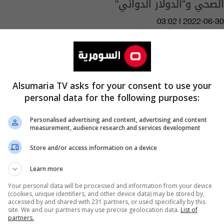
الصحي و"الدولار الدوائي"
03:02 | 2022-06-30
Alsumaria TV asks for your consent to use your
personal data for the following purposes:
Personalised advertising and content, advertising and content
measurement, audience research and services development
Store and/or access information on a device
Learn more
Your personal data will be processed and information from your device
محكمة موريتانية تقضي بإعدام صحفياً بعد إدانته
(cookies, unique identifiers, and other device data) may be stored by,
accessed by and shared with 231 partners, or used specifically by this
بتهم "الزندقة" و"الإساءة للرسول"
site. We and our partners may use precise geolocation data.
List of
partners.