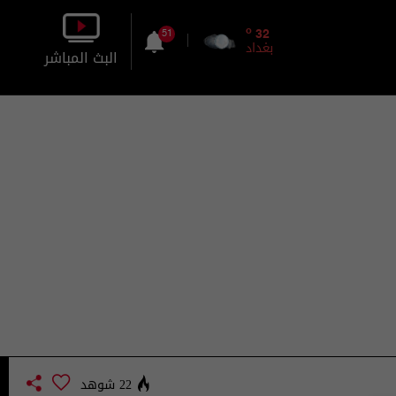
o
32
51
بغداد
البث المباشر
بالصورة
بالصوت
22 شوهد