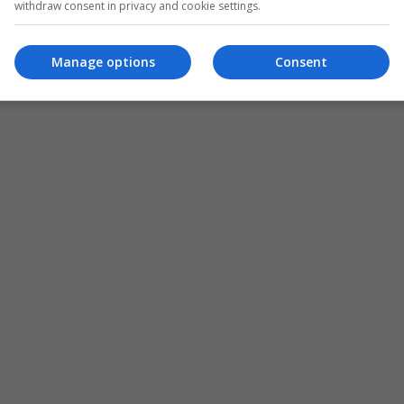
withdraw consent in privacy and cookie settings.
Manage options
Consent