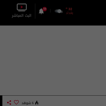
o
32
58
بغداد
البث المباشر
بالصورة
بالصوت
6 شوهد