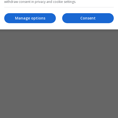
withdraw consent in privacy and cookie settings.
Manage options
Consent