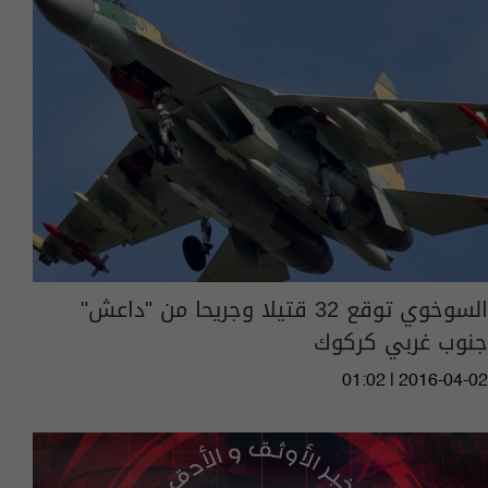
السوخوي توقع 32 قتيلا وجريحا من "داعش"
جنوب غربي كركوك
01:02 | 2016-04-02