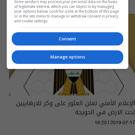
Some vendors may process your personal data on the basis
of legitimate interest, which you can object to by managing
your options below. Look for a link at the bottom of this page
or in the site menu to manage or withdraw consent in privacy
and cookie settings.
Consent
Manage options
الإعلام الأمني تعلن العثور على وكر للارهابيين
تحت الارض في الحويجة
16:23 | 2019-07-17