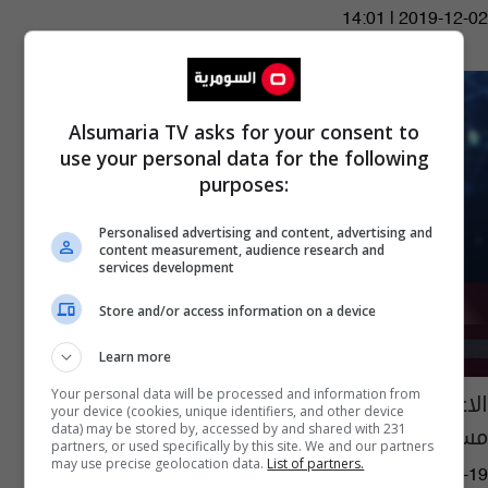
14:01 | 2019-12-02
Alsumaria TV asks for your consent to
use your personal data for the following
purposes:
Personalised advertising and content, advertising and
content measurement, audience research and
services development
Store and/or access information on a device
Learn more
الاعلام الامني تعلن قتل داعشيين احدهما
Your personal data will be processed and information from
your device (cookies, unique identifiers, and other device
مسؤول الحسبة بكمين في كركوك
data) may be stored by, accessed by and shared with 231
partners, or used specifically by this site. We and our partners
may use precise geolocation data.
List of partners.
16:27 | 2019-10-19