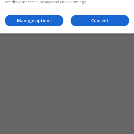
withdraw consent in privacy and cookie settings.
Manage options
Consent