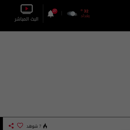
o
32
27
بغداد
البث المباشر
بالصورة
بالصوت
7 شوهد