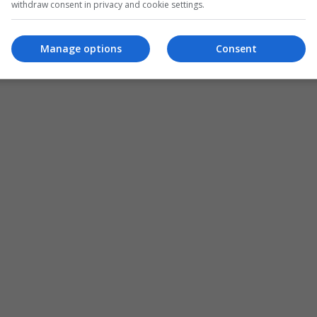
withdraw consent in privacy and cookie settings.
Manage options
Consent