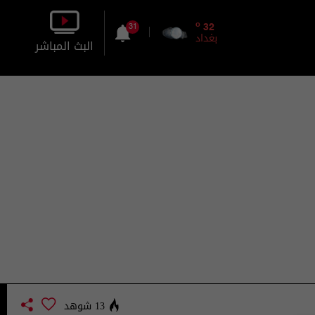
o
32
31
بغداد
البث المباشر
بالصورة
بالصوت
13 شوهد