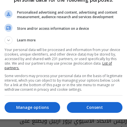
اتحاد الكرة يؤجل ثلاثة أدوار لفريقي اربيل وزاخو
Personalised advertising and content, advertising and content
08:43 | 2016-12-20
measurement, audience research and services development
Store and/or access information on a device
Learn more
Your personal data will be processed and information from your device
(cookies, unique identifiers, and other device data) may be stored by,
accessed by and shared with 231 partners, or used specifically by this
site. We and our partners may use precise geolocation data.
List of
partners.
Some vendors may process your personal data on the basis of legitimate
interest, which you can object to by managing your options below. Look
for a link at the bottom of this page or in the site menu to manage or
withdraw consent in privacy and cookie settings.
Manage options
Consent
رئيس الاتحاد الاسيوي يزور اربيل ويطلع على