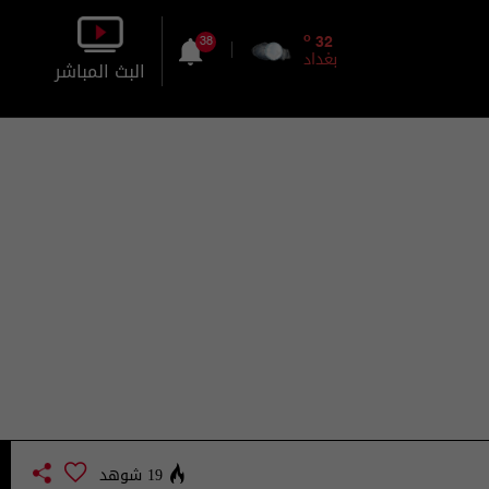
o
32
38
بغداد
البث المباشر
بالصورة
بالصوت
19 شوهد