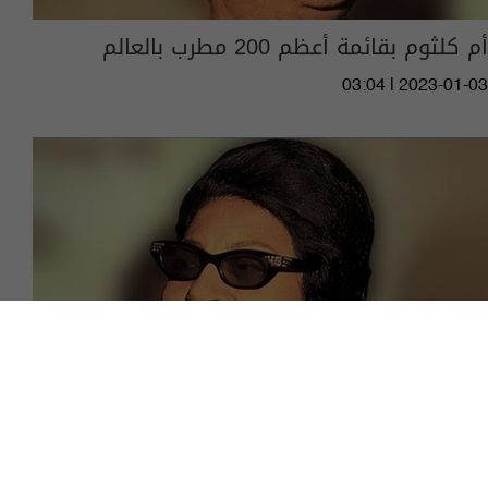
أم كلثوم بقائمة أعظم 200 مطرب بالعالم
03:04 | 2023-01-03
أول تعليق لعائلة أم كلثوم على إهانة كوكب