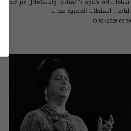
اتهامات لأم كلثوم بـ"المثلية" والاستغلال عبر عبد
الناصر.. السلطات المصرية تتحرك
10:53 | 2026-06-30