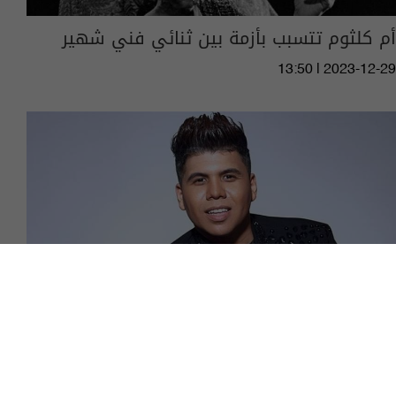
أم كلثوم تتسبب بأزمة بين ثنائي فني شهير
13:50 | 2023-12-29
بسبب "أم كلثوم".. عمر كمال في ورطة جديدة