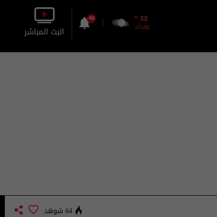
o
32
46
بغداد
البث المباشر
بالصورة
بالصوت
64 شوهد