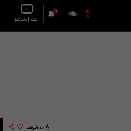
o
32
44
بغداد
البث المباشر
بالصورة
بالصوت
28 شوهد