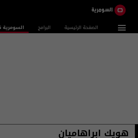
الصفحة الرئيسية
البرامج
السومرية ن
هويك ابراهاميان