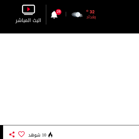
o
32
28
بغداد
البث المباشر
بالصورة
بالصوت
10 شوهد