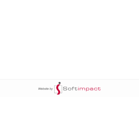
ج
السومرية نيوز
20
سياسة
عالم السيارات
محليات
أخبار الأبراج
20
خاص السومرية
أخبار الطقس