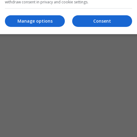
withdraw consent in privacy and cookie settings.
Manage options
Consent