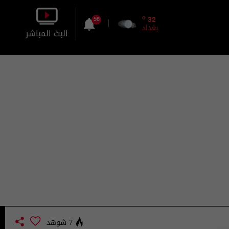
o
32
58
بغداد
البث المباشر
بالصورة
بالصوت
7 شوهد