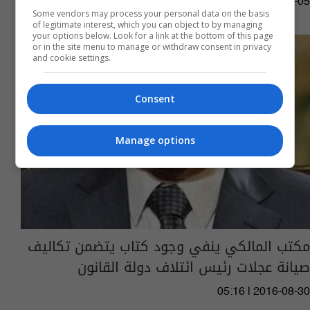
10:58 | 2017-07-05
Some vendors may process your personal data on the basis
of legitimate interest, which you can object to by managing
your options below. Look for a link at the bottom of this page
or in the site menu to manage or withdraw consent in privacy
and cookie settings.
Consent
Manage options
مكتب المالكي ينفي وجود كتاب يتضمن تكاليف
صيانة عجلات رئيس ائتلاف دولة القانون
05:16 | 2016-08-30