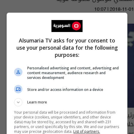
10:07 | 2018-11-01
Alsumaria TV asks for your consent to
use your personal data for the following
purposes:
Personalised advertising and content, advertising and
content measurement, audience research and
services development
Store and/or access information on a device
Learn more
رئيس البرلمان يدعو الى انجاز القوانين المهمة
Your personal data will be processed and information from
your device (cookies, unique identifiers, and other device
خلال السنة التشريعية الاخيرة
data) may be stored by, accessed by and shared with 231
partners, or used specifically by this site. We and our partners
may use precise geolocation data.
List of partners.