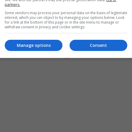
partners.
Some vendors may process your personal data on the basis of legitimate
interest, which you can object to by managing your options below. Look
for a link at the bottom of this page or in the site menu to manage or
withdraw consent in privacy and cookie settings.
Manage options
Consent
المزيد