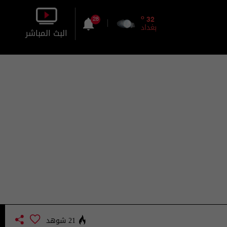
o
32
28
بغداد
البث المباشر
بالصورة
بالصوت
21 شوهد