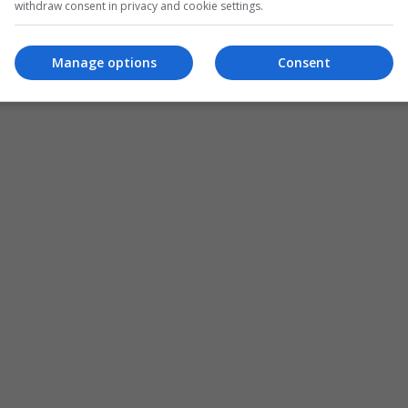
withdraw consent in privacy and cookie settings.
Manage options
Consent