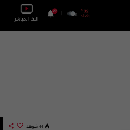
o
32
29
بغداد
البث المباشر
بالصورة
بالصوت
44 شوهد