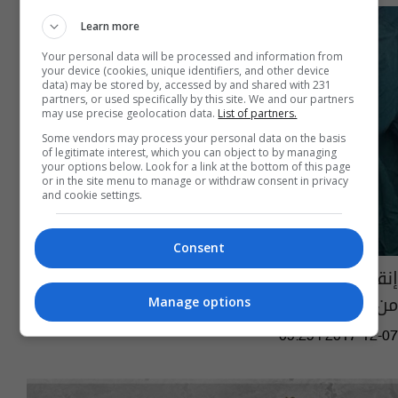
Learn more
Your personal data will be processed and information from
your device (cookies, unique identifiers, and other device
data) may be stored by, accessed by and shared with 231
partners, or used specifically by this site. We and our partners
may use precise geolocation data.
List of partners.
Some vendors may process your personal data on the basis
of legitimate interest, which you can object to by managing
your options below. Look for a link at the bottom of this page
or in the site menu to manage or withdraw consent in privacy
and cookie settings.
Consent
إنقاذ حياة طفلة بعملية جراحية مصابة بشظايا
من بقايا ذخائر "داعش" في الحويجة
Manage options
09:29 | 2017-12-07