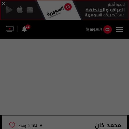
23
محمد خان
104 شوهد