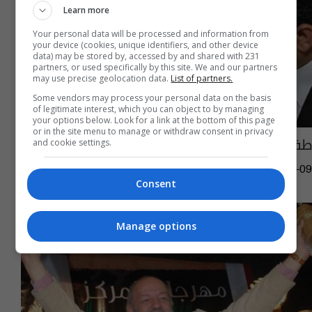
Learn more
Your personal data will be processed and information from
your device (cookies, unique identifiers, and other device
data) may be stored by, accessed by and shared with 231
partners, or used specifically by this site. We and our partners
may use precise geolocation data.
List of partners.
Some vendors may process your personal data on the basis
of legitimate interest, which you can object to by managing
your options below. Look for a link at the bottom of this page
or in the site menu to manage or withdraw consent in privacy
طفل باكستاني يبلغ 9 أشهر...أصبح مجرماً
and cookie settings.
03:44 | 2014-04-09
Consent
Manage options