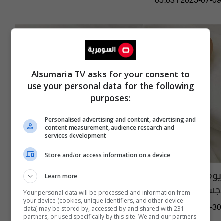
05:03 | 2025-07-09
Alsumaria TV asks for your consent to
use your personal data for the following
purposes:
Personalised advertising and content, advertising and
content measurement, audience research and
services development
Store and/or access information on a device
يوم واحد بلا نوم.. يعرضك للهلوسة ومخاطر
Learn more
جسيمة
Your personal data will be processed and information from
your device (cookies, unique identifiers, and other device
05:09 | 2023-03-30
data) may be stored by, accessed by and shared with 231
partners, or used specifically by this site. We and our partners