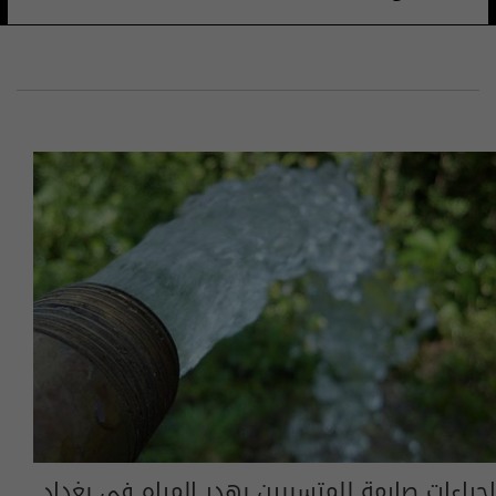
إجراءات صارمة للمتسببين بهدر المياه في بغداد