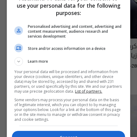
use your personal data for the following
purposes:
Personalised advertising and content, advertising and
content measurement, audience research and
services development
كريستيانو يغادر مصر بشكل سرِّي بعد ساعات من
Store and/or access information on a device
زيارتها
Learn more
02:34 | 2017-05-28
Your personal data will be processed and information from
your device (cookies, unique identifiers, and other device
data) may be stored by, accessed by and shared with 231
partners, or used specifically by this site. We and our partners
may use precise geolocation data.
List of partners.
Some vendors may process your personal data on the basis
of legitimate interest, which you can object to by managing
your options below. Look for a link at the bottom of this page
or in the site menu to manage or withdraw consent in privacy
and cookie settings.