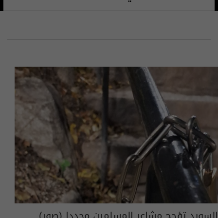
السويد تؤجج مشاعر المسلمين مجددا (صور)