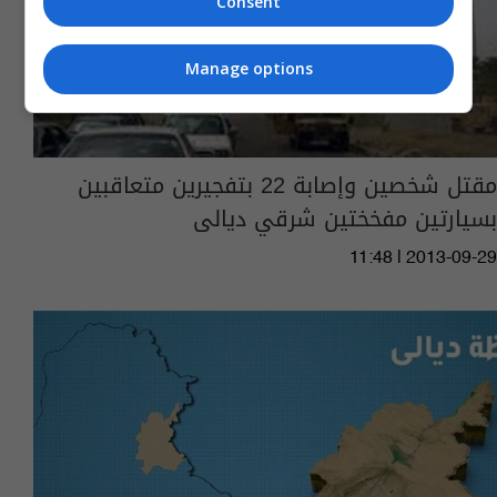
Consent
Manage options
مقتل شخصين وإصابة 22 بتفجيرين متعاقبين
بسيارتين مفخختين شرقي ديالى
11:48 | 2013-09-29