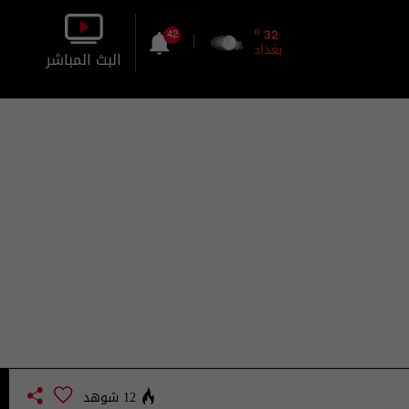
o
32
42
بغداد
البث المباشر
بالصورة
بالصوت
12 شوهد