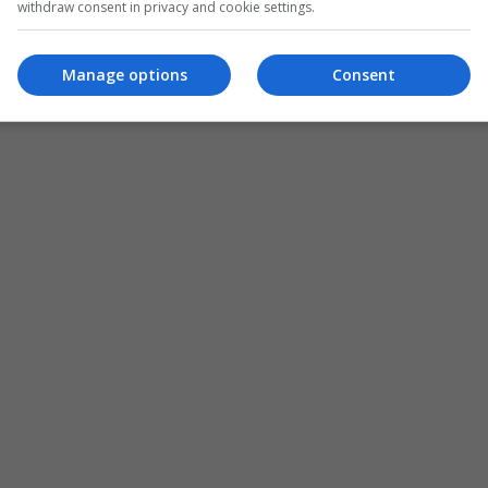
withdraw consent in privacy and cookie settings.
Manage options
Consent