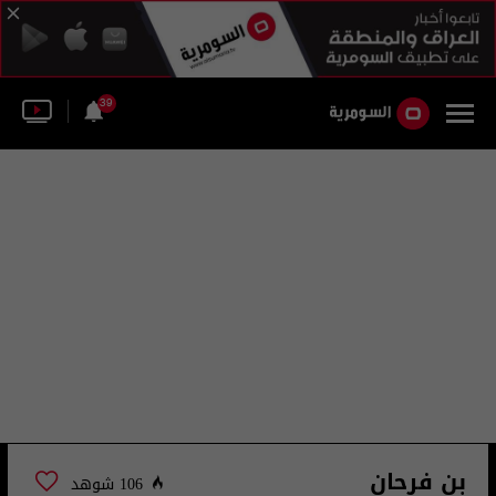
39
بن فرحان
106 شوهد