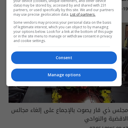
your device (cookies, unique identifiers, and other device
data) may be stored by, accessed by and shared with 231
10:39 | 2015-08-19
partners, or used specifically by this site. We and our partners
may use precise geolocation data.
List of partners.
Some vendors may process your personal data on the basis
of legitimate interest, which you can object to by managing
your options below. Look for a link at the bottom of this page
or in the site menu to manage or withdraw consent in privacy
and cookie settings.
Consent
Manage options
مجلس ذي قار يصوت بالإجماع على إلغاء مجالس
الاقضية والنواحي