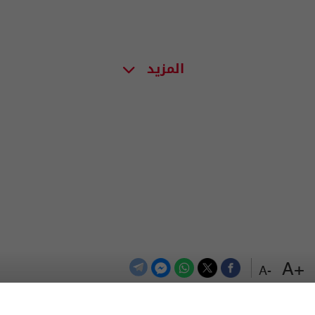
المزيد
+A
-A