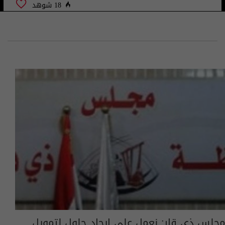
18 شوهد
مجلس ذي قار: نعمل على إيجاد حلول لتمويل