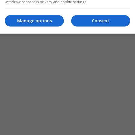
withdraw consent in privacy and cookie settings.
Manage options
Consent