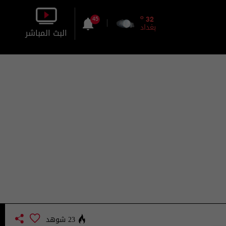
o
32
45
بغداد
البث المباشر
بالصورة
بالصوت
23 شوهد