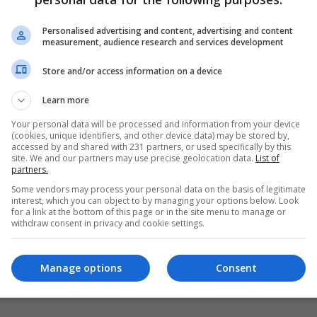
ميداني يرحل عن النوارس
Personalised advertising and content, advertising and content
09:59 | 2022-07-12
measurement, audience research and services development
Store and/or access information on a device
Learn more
Your personal data will be processed and information from your device
(cookies, unique identifiers, and other device data) may be stored by,
accessed by and shared with 231 partners, or used specifically by this
site. We and our partners may use precise geolocation data.
List of
partners.
Some vendors may process your personal data on the basis of legitimate
interest, which you can object to by managing your options below. Look
for a link at the bottom of this page or in the site menu to manage or
withdraw consent in privacy and cookie settings.
Manage options
Consent