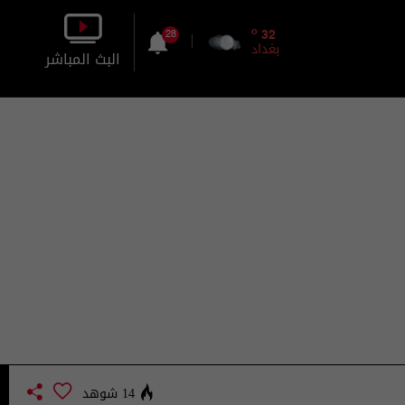
o
32
28
بغداد
البث المباشر
بالصورة
بالصوت
14 شوهد