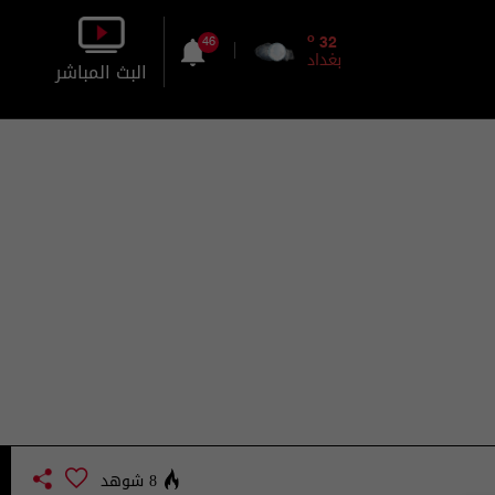
o
32
46
بغداد
البث المباشر
بالصورة
بالصوت
8 شوهد