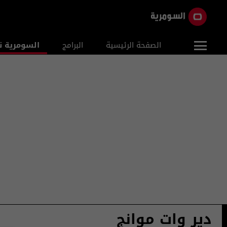
الصفحة الرئيسية
البرامج
السومرية ن
دير وات موانج