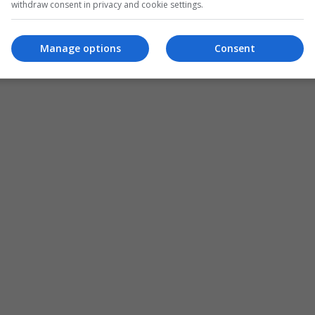
withdraw consent in privacy and cookie settings.
Manage options
Consent