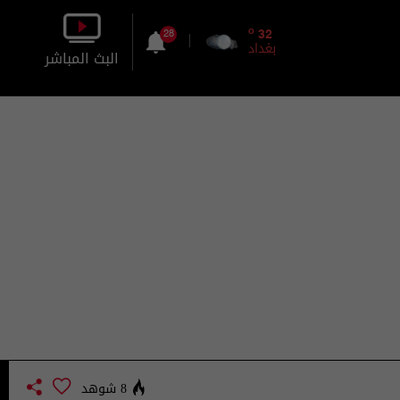
o
32
28
بغداد
البث المباشر
بالصورة
بالصوت
8 شوهد