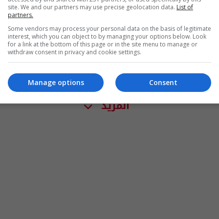
site. We and our partners may use precise geolocation data.
List of
partners.
Some vendors may process your personal data on the basis of legitimate
interest, which you can object to by managing your options below. Look
for a link at the bottom of this page or in the site menu to manage or
withdraw consent in privacy and cookie settings.
Manage options
Consent
المزيد