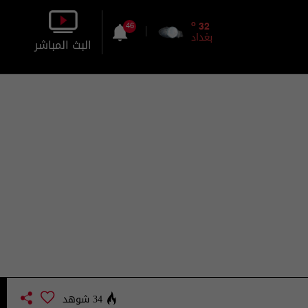
o
32
46
بغداد
البث المباشر
بالصورة
بالصوت
34 شوهد